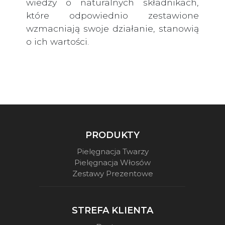
wiedzy o naturalnych składnikach,
które odpowiednio zestawione
wzmacniają swoje działanie, stanowią
o ich wartości.
PRODUKTY
Pielęgnacja Twarzy
Pielęgnacja Włosów
Zestawy Prezentowe
STREFA KLIENTA