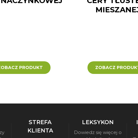
 NACZYNKOWEJ
CERY TŁUSTE
MIESZANE
ZOBACZ PRODUKT
ZOBACZ PRODUK
STREFA
LEKSYKON
KLIENTA
zy
Dowiedz się więcej o