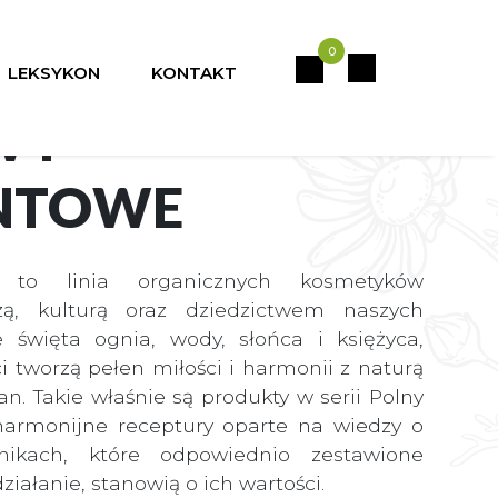
0
LEKSYKON
KONTAKT
WY
NTOWE
 to linia organicznych kosmetyków
zą, kulturą oraz dziedzictwem naszych
 święta ognia, wody, słońca i księżyca,
i tworzą pełen miłości i harmonii z naturą
ian. Takie właśnie są produkty w serii Polny
harmonijne receptury oparte na wiedzy o
dnikach, które odpowiednio zestawione
iałanie, stanowią o ich wartości.