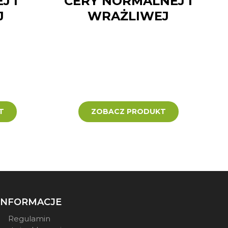
J I
CERY NORMALNEJ I
J
WRAŻLIWEJ
T
ZOBACZ PRODUKT
INFORMACJE
Regulamin