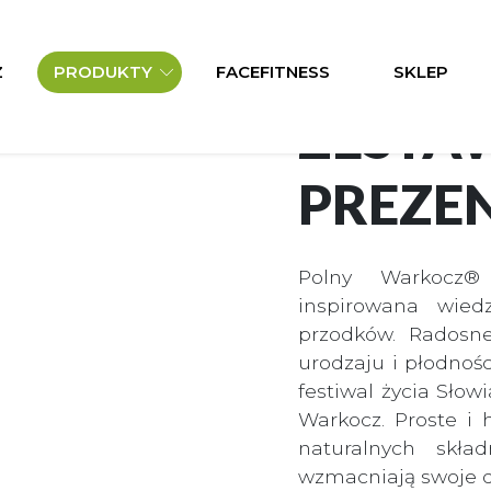
Z
PRODUKTY
FACEFITNESS
SKLEP
ZESTA
PREZE
Polny Warkocz®
inspirowana wied
przodków. Radosne
urodzaju i płodnośc
festiwal życia Słow
Warkocz. Proste i 
naturalnych skła
wzmacniają swoje dz