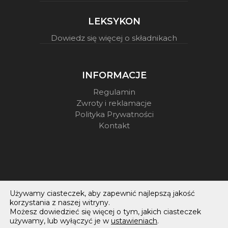
LEKSYKON
Dowiedz się więcej o składnikach
INFORMACJE
Regulamin
Zwroty i reklamacje
Polityka Prywatności
Kontakt
Używamy ciasteczek, aby zapewnić najlepszą jakość
korzystania z naszej witryny.
Możesz dowiedzieć się więcej o tym, jakich ciasteczek
COSMECEUTICUM © 2019 - 2026 |
COSMECEUTICUM.PL
używamy, lub wyłączyć je w
ustawieniach
.
WYKONANIE:
ILU ILU AGENCY
| WSPARCIE:
INTEGO