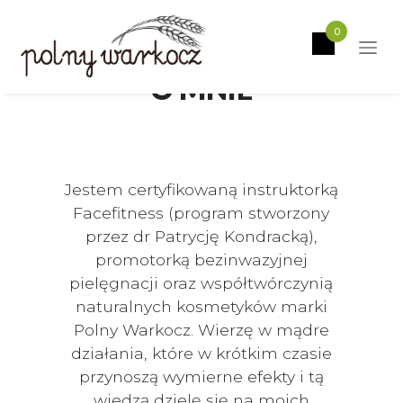
0
O MNIE
Jestem certyfikowaną instruktorką
Facefitness (program stworzony
przez dr Patrycję Kondracką),
promotorką bezinwazyjnej
pielęgnacji oraz współtwórczynią
naturalnych kosmetyków marki
Polny Warkocz. Wierzę w mądre
działania, które w krótkim czasie
przynoszą wymierne efekty i tą
wiedzą dzielę się na moich