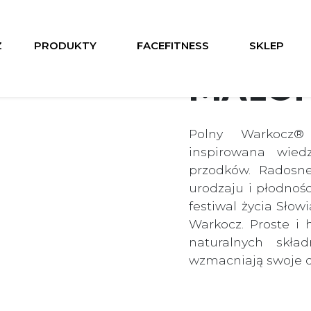
Z
PRODUKTY
FACEFITNESS
SKLEP
MAŁOP
Polny Warkocz®
inspirowana wied
przodków. Radosne
urodzaju i płodnośc
festiwal życia Słow
Warkocz. Proste i 
naturalnych skła
wzmacniają swoje dz