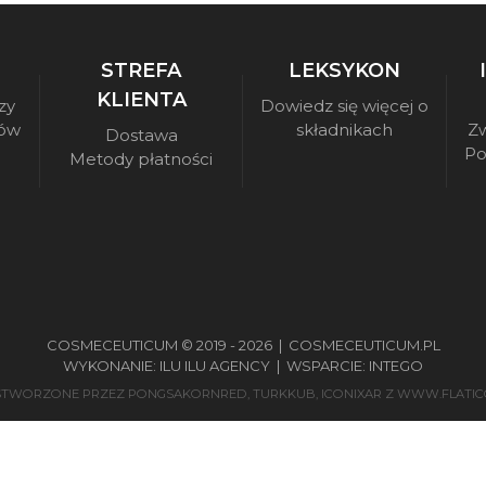
STREFA
LEKSYKON
KLIENTA
zy
Dowiedz się więcej o
sów
składnikach
Zw
Dostawa
Po
Metody płatności
COSMECEUTICUM © 2019 - 2026 |
COSMECEUTICUM.PL
WYKONANIE:
ILU ILU AGENCY
| WSPARCIE:
INTEGO
 STWORZONE PRZEZ
PONGSAKORNRED
,
TURKKUB
,
ICONIXAR
Z
WWW.FLATIC