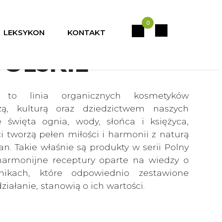
0
LEKSYKON
KONTAKT
OLSKIE
 to linia organicznych kosmetyków
zą, kulturą oraz dziedzictwem naszych
 święta ognia, wody, słońca i księżyca,
i tworzą pełen miłości i harmonii z naturą
ian. Takie właśnie są produkty w serii Polny
harmonijne receptury oparte na wiedzy o
dnikach, które odpowiednio zestawione
iałanie, stanowią o ich wartości.