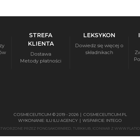
STREFA
LEKSYKON
KLIENTA
zy
Dowiedz się więcej o
sów
składnikach
Zw
Dostawa
Po
Metody płatności
COSMECEUTICUM © 2019 - 2026 |
COSMECEUTICUM.PL
WYKONANIE:
ILU ILU AGENCY
| WSPARCIE:
INTEGO
 STWORZONE PRZEZ
PONGSAKORNRED
,
TURKKUB
,
ICONIXAR
Z
WWW.FLATIC