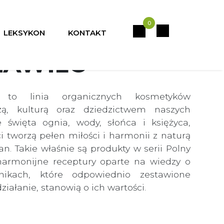
0
LEKSYKON
KONTAKT
ŁAWIEC
 to linia organicznych kosmetyków
zą, kulturą oraz dziedzictwem naszych
 święta ognia, wody, słońca i księżyca,
i tworzą pełen miłości i harmonii z naturą
ian. Takie właśnie są produkty w serii Polny
harmonijne receptury oparte na wiedzy o
dnikach, które odpowiednio zestawione
iałanie, stanowią o ich wartości.