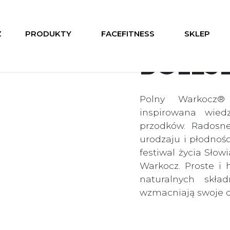
Z
PRODUKTY
FACEFITNESS
SKLEP
BOLES
Polny Warkocz®
inspirowana wied
przodków. Radosne
urodzaju i płodnośc
festiwal życia Słow
Warkocz. Proste i 
naturalnych skła
wzmacniają swoje dz