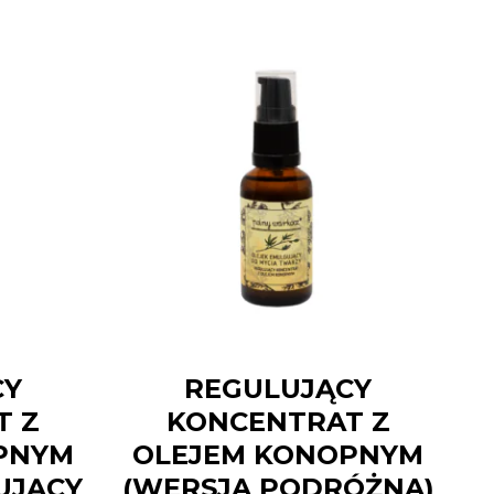
CY
REGULUJĄCY
T Z
KONCENTRAT Z
PNYM
OLEJEM KONOPNYM
UJĄCY
(WERSJA PODRÓŻNA)