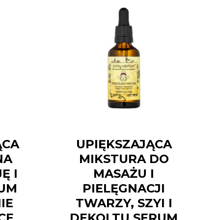
ĄCA
UPIĘKSZAJĄCA
NA
MIKSTURA DO
Ę I
MASAŻU I
RUM
PIELĘGNACJI
IE
TWARZY, SZYI I
CE
DEKOLTU SERUM