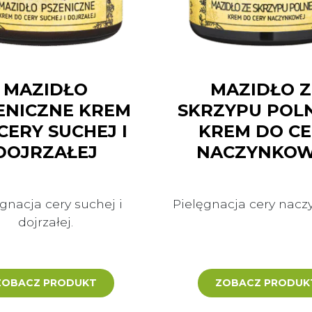
MAZIDŁO
MAZIDŁO Z
ENICZNE KREM
SKRZYPU POL
CERY SUCHEJ I
KREM DO C
DOJRZAŁEJ
NACZYNKOW
gnacja cery suchej i
Pielęgnacja cery nacz
dojrzałej.
ZOBACZ PRODUKT
ZOBACZ PRODUK