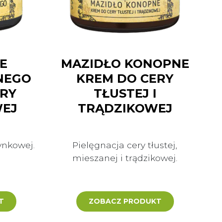
E
MAZIDŁO KONOPNE
NEGO
KREM DO CERY
ERY
TŁUSTEJ I
EJ
TRĄDZIKOWEJ
ynkowej.
Pielęgnacja cery tłustej,
mieszanej i trądzikowej.
T
ZOBACZ PRODUKT