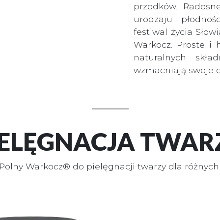
przodków. Radosne
urodzaju i płodnośc
festiwal życia Słow
Warkocz. Proste i 
naturalnych skła
wzmacniają swoje dz
IELĘGNACJA TWAR
Polny Warkocz® do pielęgnacji twarzy dla różnych 