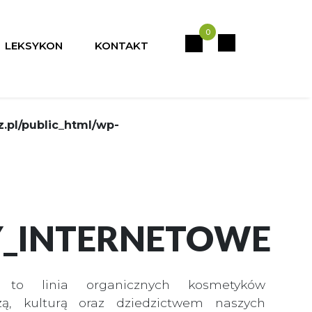
rkocz.pl/public_html/wp-
0
LEKSYKON
KONTAKT
ocz.pl/public_html/wp-
.pl/public_html/wp-
Y_INTERNETOWE
 to linia organicznych kosmetyków
zą, kulturą oraz dziedzictwem naszych