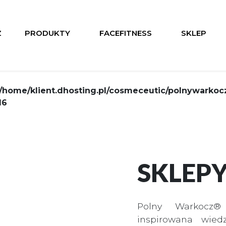
omy in
/home/klient.dhosting.pl/cosmeceutic/polnywa
13
Z
PRODUKTY
FACEFITNESS
SKLEP
 in
/home/klient.dhosting.pl/cosmeceutic/polnywark
14
/home/klient.dhosting.pl/cosmeceutic/polnywarkocz
16
SKLEP
Polny Warkocz®
inspirowana wied