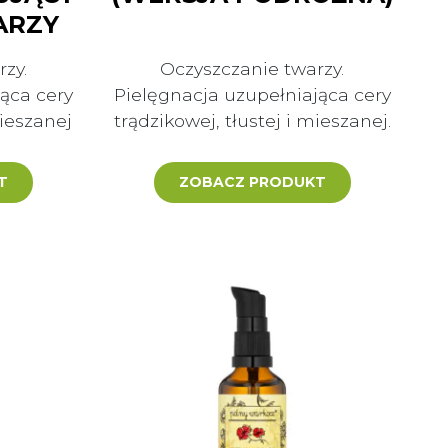
ARZY
zy.
Oczyszczanie twarzy.
ąca cery
Pielęgnacja uzupełniająca cery
mieszanej
trądzikowej, tłustej i mieszanej.
T
ZOBACZ PRODUKT