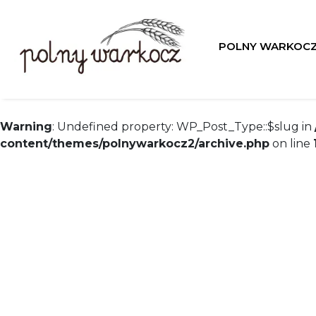
Warning
: Undefined property: WP_Post_Type::$taxon
content/themes/polnywarkocz2/archive.php
on line
POLNY WARKOC
Warning
: Undefined property: WP_Post_Type::$term_id
content/themes/polnywarkocz2/archive.php
on line
Warning
: Undefined property: WP_Post_Type::$slug in
content/themes/polnywarkocz2/archive.php
on line