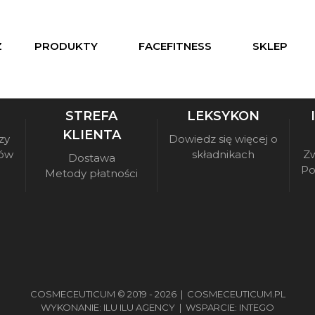
Z
PRODUKTY
FACEFITNESS
SKLEP
STREFA
LEKSYKON
KLIENTA
zy
Dowiedz się więcej o
sów
składnikach
Zw
Dostawa
Po
Metody płatności
COSMECEUTICUM © 2019 - 2026 |
COSMECEUTICUM.PL
WYKONANIE:
ILU ILU AGENCY
| WSPARCIE:
INTEGO